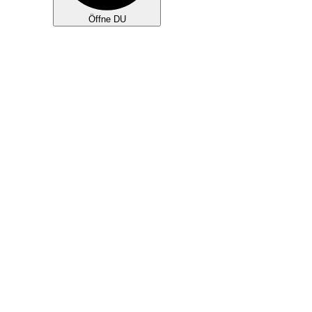
Öffne DU
KLEINGRUPPEN
TEAMS
NEU HIER