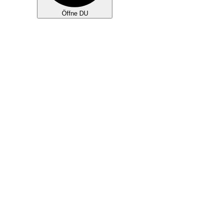
Öffne DU
KLEINGRUPPEN
TEAMS
NEU HIER