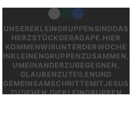
UNSERE KLEINGRUPPEN SIND DAS HERZSTÜCK DER 
UNSERE
KLEINGRUPPEN
SIND
DAS
HERZSTÜCK
DER
AGAPE.
HIER
KOMMEN
WIR
UNTER
DER
WOCHE
IN
KLEINEN
GRUPPEN
ZUSAMMEN,
UM
EINANDER
ZU
BEGEGNEN,
GLAUBEN
ZU
TEILEN
UND
GEMEINSAM
SCHRITTE
MIT
JESUS
ZU
GEHEN.
DIE
KLEINGRUPPEN
SIND
DER
BESTE
ORT,
UM
ANZUKOMMEN,
DAZUZUGEHÖREN
UND
IM
GLAUBEN
ZU
WACHSEN.
HIER