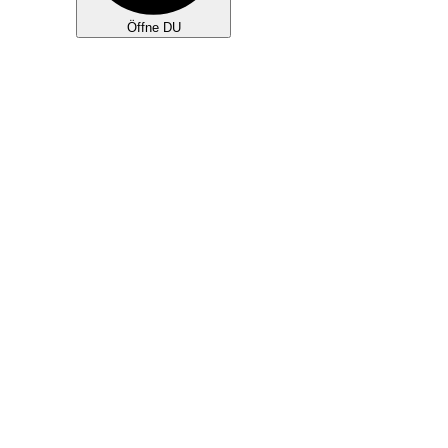
Öffne DU
KLEINGRUPPEN
TEAMS
NEU HIER