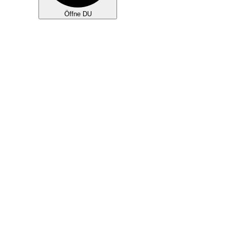
Öffne DU
KLEINGRUPPEN
TEAMS
NEU HIER